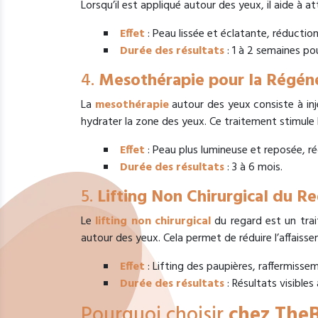
Lorsqu’il est appliqué autour des yeux, il aide à a
Effet
: Peau lissée et éclatante, réductio
Durée des résultats
: 1 à 2 semaines pou
4.
Mesothérapie pour la Régén
La
mesothérapie
autour des yeux consiste à inj
hydrater la zone des yeux. Ce traitement stimule l
Effet
: Peau plus lumineuse et reposée, ré
Durée des résultats
: 3 à 6 mois.
5.
Lifting Non Chirurgical du R
Le
lifting non chirurgical
du regard est un trait
autour des yeux. Cela permet de réduire l’affaisse
Effet
: Lifting des paupières, raffermisse
Durée des résultats
: Résultats visibles
Pourquoi choisir
chez TheB