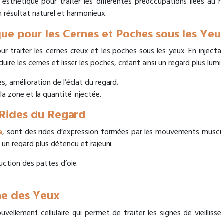
esthétique pour traiter les différentes préoccupations liées au
 résultat naturel et harmonieux.
que pour les Cernes et Poches sous les Ye
ur traiter les cernes creux et les poches sous les yeux. En inject
re les cernes et lisser les poches, créant ainsi un regard plus lum
, amélioration de l’éclat du regard.
 la zone et la quantité injectée.
 Rides du Regard
e
, sont des rides d’expression formées par les mouvements muscu
i un regard plus détendu et rajeuni.
uction des pattes d’oie.
ne des Yeux
vellement cellulaire qui permet de traiter les signes de vieillis