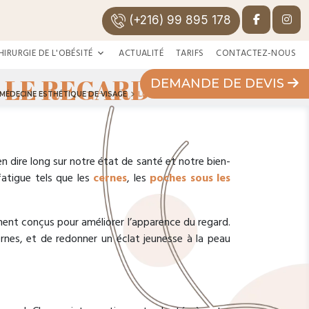
(+216) 99 895 178
HIRURGIE DE L'OBÉSITÉ
ACTUALITÉ
TARIFS
CONTACTEZ-NOUS
LE REGARD
DEMANDE DE DEVIS
MÉDECINE ESTHÉTIQUE DE VISAGE
LE REGARD
n dire long sur notre état de santé et notre bien-
fatigue tels que les
cernes
, les
poches sous les
ent conçus pour améliorer l’apparence du regard.
ernes, et de redonner un éclat jeunesse à la peau