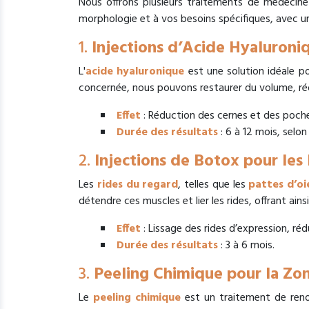
Nous offrons plusieurs traitements de médecine 
morphologie et à vos besoins spécifiques, avec un
1.
Injections d’Acide Hyaluroni
L'
acide hyaluronique
est une solution idéale po
concernée, nous pouvons restaurer du volume, rédui
Effet
: Réduction des cernes et des poches
Durée des résultats
: 6 à 12 mois, selon
2.
Injections de Botox pour les
Les
rides du regard
, telles que les
pattes d’oi
détendre ces muscles et lier les rides, offrant ains
Effet
: Lissage des rides d’expression, réd
Durée des résultats
: 3 à 6 mois.
3.
Peeling Chimique pour la Zo
Le
peeling chimique
est un traitement de renou