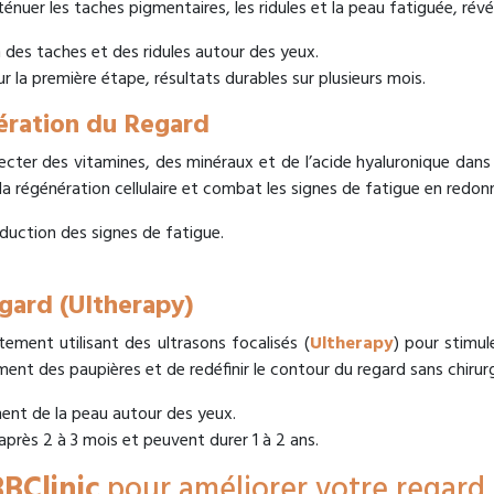
tténuer les taches pigmentaires, les ridules et la peau fatiguée, rév
n des taches et des ridules autour des yeux.
r la première étape, résultats durables sur plusieurs mois.
ération du Regard
ecter des vitamines, des minéraux et de l’acide hyaluronique dans
a régénération cellulaire et combat les signes de fatigue en redonn
duction des signes de fatigue.
egard (Ultherapy)
ement utilisant des ultrasons focalisés (
Ultherapy
) pour stimul
ment des paupières et de redéfinir le contour du regard sans chirurg
ment de la peau autour des yeux.
 après 2 à 3 mois et peuvent durer 1 à 2 ans.
BClinic
pour améliorer votre regard 