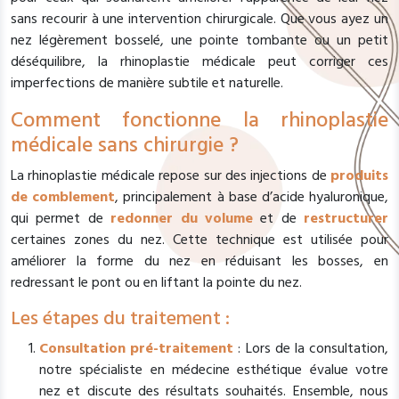
sans recourir à une intervention chirurgicale. Que vous ayez un
nez légèrement bosselé, une pointe tombante ou un petit
déséquilibre, la rhinoplastie médicale peut corriger ces
imperfections de manière subtile et naturelle.
Comment fonctionne la rhinoplastie
médicale sans chirurgie ?
La rhinoplastie médicale repose sur des injections de
produits
de comblement
, principalement à base d’acide hyaluronique,
qui permet de
redonner du volume
et de
restructurer
certaines zones du nez. Cette technique est utilisée pour
améliorer la forme du nez en réduisant les bosses, en
redressant le pont ou en liftant la pointe du nez.
Les étapes du traitement :
Consultation pré-traitement
: Lors de la consultation,
notre spécialiste en médecine esthétique évalue votre
nez et discute des résultats souhaités. Ensemble, nous