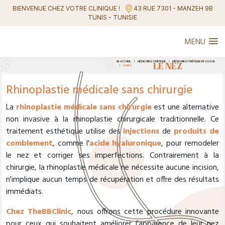
BIENVENUE CHEZ VOTRE CLINIQUE !
43 RUE 7301 - MANZEH 9B
TUNIS - TUNISIE
MENU
ACCUEIL
MÉDECINE ESTHÉTIQUE
LE NEZ
MÉDECINE ESTHÉTIQUE DE VISAGE
LE NEZ
Rhinoplastie médicale sans chirurgie
La
rhinoplastie médicale sans chirurgie
est une alternative
non invasive à la rhinoplastie chirurgicale traditionnelle. Ce
traitement esthétique utilise des
injections
de
produits de
comblement
, comme l'
acide hyaluronique
, pour remodeler
le nez et corriger ses imperfections. Contrairement à la
chirurgie, la rhinoplastie médicale ne nécessite aucune incision,
n'implique aucun temps de récupération et offre des résultats
immédiats.
Chez TheBBClinic
, nous offrons cette procédure innovante
pour ceux qui souhaitent améliorer l'apparence de leur nez