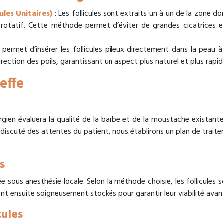
ules Unitaires)
: Les follicules sont extraits un à un de la zone d
t rotatif. Cette méthode permet d’éviter de grandes cicatrices 
permet d’insérer les follicules pileux directement dans la peau à 
irection des poils, garantissant un aspect plus naturel et plus rapid
effe
rgien évaluera la qualité de la barbe et de la moustache existantes
discuté des attentes du patient, nous établirons un plan de trait
s
ée sous anesthésie locale. Selon la méthode choisie, les follicules s
sont ensuite soigneusement stockés pour garantir leur viabilité avan
cules