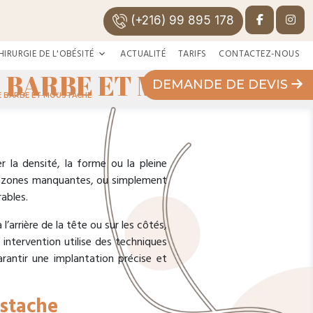
(+216) 99 895 178
HIRURGIE DE L'OBÉSITÉ
ACTUALITÉ
TARIFS
CONTACTEZ-NOUS
 BARBE ET MOUSTACHE
DEMANDE DE DEVIS
E BARBE ET MOUSTACHE
 la densité, la forme ou la pleine
es zones manquantes, ou simplement
ables.
’arrière de la tête ou sur les côtés,
intervention utilise des techniques
rantir une implantation précise et
ustache