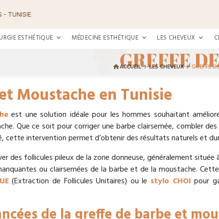
 - TUNISIE
URGIE ESTHÉTIQUE
MÉDECINE ESTHÉTIQUE
LES CHEVEUX
C
GREFFE DE
ACCUEIL
LES CHEVEUX
GREFFE D
 et Moustache en Tunisie
he
est une solution idéale pour les hommes souhaitant améliorer
ache. Que ce soit pour corriger une barbe clairsemée, combler d
é, cette intervention permet d’obtenir des résultats naturels et dur
er des follicules pileux de la zone donneuse, généralement située à l
manquantes ou clairsemées de la barbe et de la moustache. Cette 
UE
(Extraction de Follicules Unitaires) ou le
stylo CHOI
pour ga
ncées de la greffe de barbe et mo