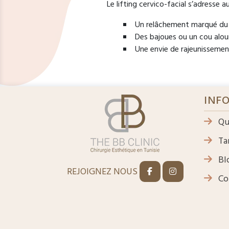
Le lifting cervico-facial s’adress
Un relâchement marqué du 
Des bajoues ou un cou alou
Une envie de rajeunissement
INF
Qu
Tar
Bl
REJOIGNEZ NOUS
Co