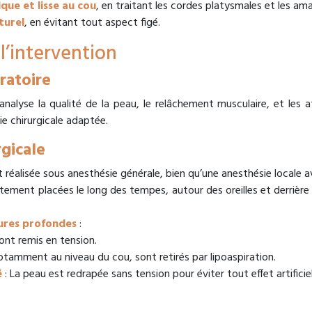
ue et lisse au cou
, en traitant les cordes platysmales et les ama
turel
, en évitant tout aspect figé.
l’intervention
ratoire
 analyse la qualité de la peau, le relâchement musculaire, et les 
ie chirurgicale adaptée.
rgicale
réalisée sous anesthésie générale, bien qu’une anesthésie locale av
ètement placées le long des tempes, autour des oreilles et derrière 
ures profondes
:
ont remis en tension.
otamment au niveau du cou, sont retirés par lipoaspiration.
é
: La peau est redrapée sans tension pour éviter tout effet artificiel