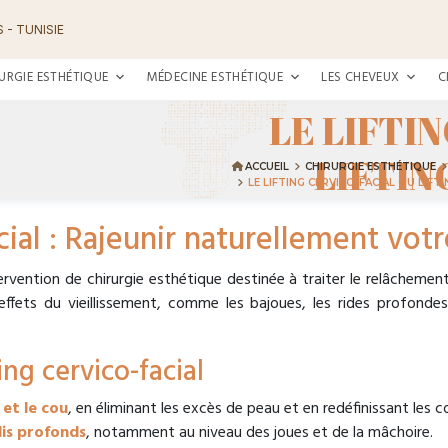
 - TUNISIE
URGIE ESTHÉTIQUE
MÉDECINE ESTHÉTIQUE
LES CHEVEUX
C
LE LIFTI
LIFTIN
ACCUEIL
CHIRURGIE ESTHÉTIQUE
LE LIFTING CERVICO-FACIAL OU LIFT
cial : Rajeunir naturellement vot
ntervention de chirurgie esthétique destinée à traiter le relâcheme
 effets du vieillissement, comme les bajoues, les rides profonde
ing cervico-facial
 et le cou
, en éliminant les excès de peau et en redéfinissant les c
plis profonds
, notamment au niveau des joues et de la mâchoire.