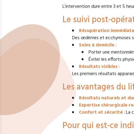
L’intervention dure entre 3 et 5 heur
Le suivi post-opéra
Récupération immédiat
Des œdèmes et ecchymoses son
Soins à domicile
:
Porter une mentonnièr
Éviter les efforts phys
Résultats visibles
:
Les premiers résultats apparais
Les avantages du lif
Résultats naturels et du
Expertise chirurgicale r
Confort et sécurité
: La 
Pour qui est-ce ind