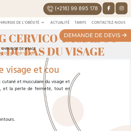
(+216) 99 895 178
HIRURGIE DE L'OBÉSITÉ
ACTUALITÉ
TARIFS
CONTACTEZ-NOUS
NG CERVICO-FACIAL OU
DEMANDE DE DEVIS
G DU BAS DU VISAGE
CHIRURGIE DE VISAGE
ING DU BAS DU VISAGE
re visage et cou
nt cutané et musculaire du visage et
s, et la perte de fermeté, tout en
ontours.