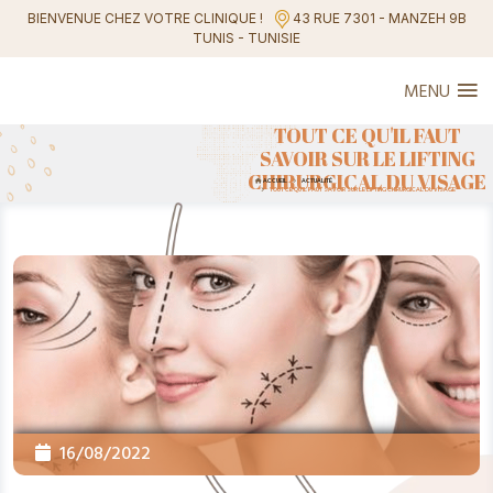
BIENVENUE CHEZ VOTRE CLINIQUE !
43 RUE 7301 - MANZEH 9B
TUNIS - TUNISIE
MENU
TOUT CE QU'IL FAUT
SAVOIR SUR LE LIFTING
CHIRURGICAL DU VISAGE
ACCUEIL
ACTUALITÉ
TOUT CE QU'IL FAUT SAVOIR SUR LE LIFTING CHIRURGICAL DU VISAGE
16/08/2022