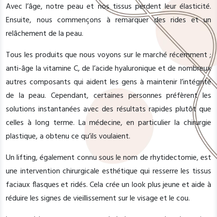
Avec l’âge, notre peau et nos tissus perdent leur élasticité.
Ensuite, nous commençons à remarquer des rides et un
relâchement de la peau.
Tous les produits que nous voyons sur le marché récemment ;
anti-âge la vitamine C, de l’acide hyaluronique et de nombreux
autres composants qui aident les gens à maintenir l’intégrité
de la peau. Cependant, certaines personnes préfèrent les
solutions instantanées avec des résultats rapides plutôt que
celles à long terme. La médecine, en particulier la chirurgie
plastique, a obtenu ce qu’ils voulaient.
Un lifting, également connu sous le nom de rhytidectomie, est
une intervention chirurgicale esthétique qui resserre les tissus
faciaux flasques et ridés. Cela crée un look plus jeune et aide à
réduire les signes de vieillissement sur le visage et le cou.