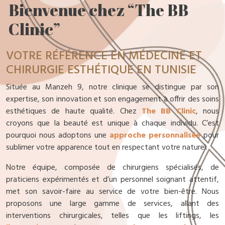
Bienvenue chez “The BB
Clinic”
VOTRE RÉFÉRENCE EN MÉDECINE ET
CHIRURGIE ESTHÉTIQUE EN TUNISIE
Située au Manzeh 9, notre clinique se distingue par son
expertise, son innovation et son engagement à offrir des soins
esthétiques de haute qualité. Chez
The BB Clinic
, nous
croyons que la beauté est unique à chaque individu. C’est
pourquoi nous adoptons une
approche personnalisée
pour
sublimer votre apparence tout en respectant votre naturel.
Notre équipe, composée de chirurgiens spécialisés, de
praticiens expérimentés et d’un personnel soignant attentif,
met son savoir-faire au service de votre bien-être. Nous
proposons une large gamme de services, allant des
interventions chirurgicales, telles que les liftings, les