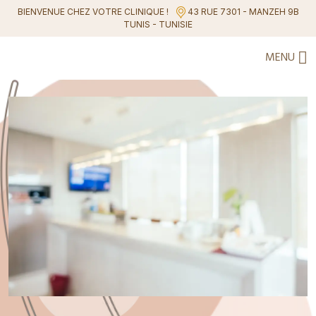
Clinique de chirurgie &
BIENVENUE CHEZ VOTRE CLINIQUE !
43 RUE 7301 - MANZEH 9B
TUNIS - TUNISIE
Médecine Esthétique
en
MENU
Tunisie
PRENDRE RENDEZ-VOUS